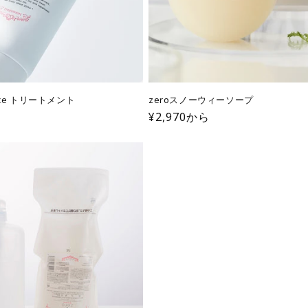
ence トリートメント
zeroスノーウィーソープ
通
セ
¥2,970から
常
ー
価
ル
格
価
格