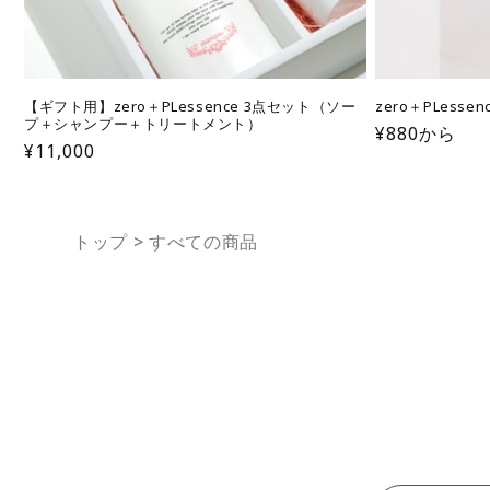
【ギフト用】zero＋PLessence 3点セット（ソー
zero＋PLess
プ＋シャンプー＋トリートメント）
通
¥880から
通
¥11,000
常
常
価
価
格
格
トップ
>
すべての商品