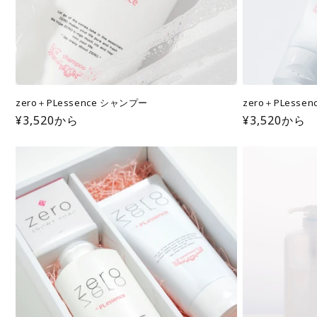
zero＋PLessence シャンプー
zero＋PLess
通
¥3,520から
通
¥3,520から
常
常
価
価
格
格