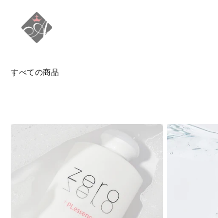
コンテ
ンツに
進む
コ
すべての商品
レ
ク
シ
ョ
ン
: