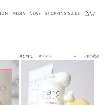
ロ
カ
グ
TION
MEDIA
NEWS
SHOPPING GUIDE
ー
イ
ト
ン
並び替え:
6個の商品