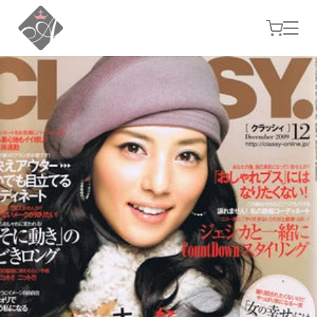
コンテ
カ
ンツに
ー
進む
ト